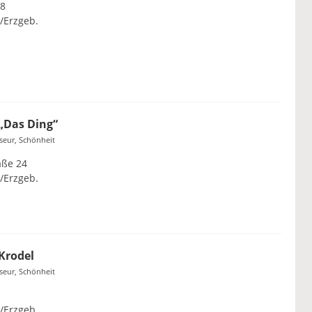
 8
/Erzgeb.
 „Das Ding“
iseur, Schönheit
aße 24
/Erzgeb.
Krodel
iseur, Schönheit
/Erzgeb.