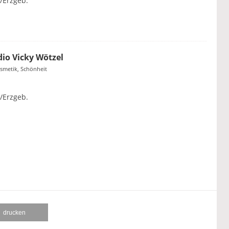
/Erzgeb.
io Vicky Wötzel
osmetik, Schönheit
/Erzgeb.
drucken