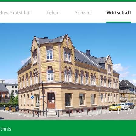
ches Amtsblatt
Leben
Freizeit
Wirtschaft
THA
chnis