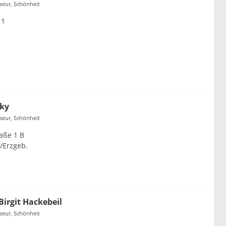
iseur, Schönheit
 1
sky
iseur, Schönheit
aße 1 B
/Erzgeb.
Birgit Hackebeil
iseur, Schönheit