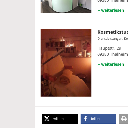
09380 Thalheim
» weiterlesen
Kosmetikstud
Dienstleistungen, K
Hauptstr. 29
09380 Thalheim
» weiterlesen
twittern
teilen