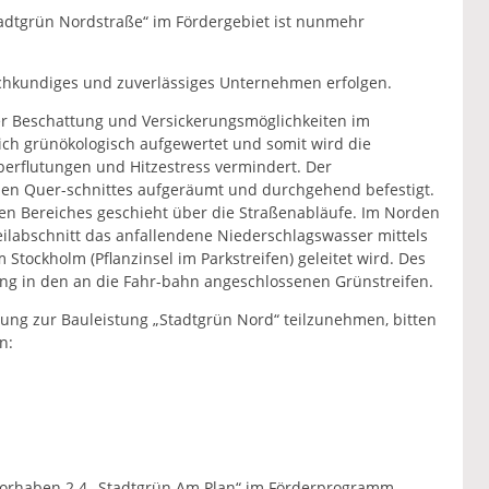
dtgrün Nordstraße“ im Fördergebiet ist nunmehr
achkundiges und zuverlässiges Unternehmen erfolgen.
er Beschattung und Versickerungsmöglichkeiten im
ch grünökologisch aufgewertet und somit wird die
berflutungen und Hitzestress vermindert. Der
ichen Quer-schnittes aufgeräumt und durchgehend befestigt.
en Bereiches geschieht über die Straßenabläufe. Im Norden
Teilabschnitt das anfallendene Niederschlagswasser mittels
Stockholm (Pflanzinsel im Parkstreifen) geleitet wird. Des
ng in den an die Fahr-bahn angeschlossenen Grünstreifen.
ung zur Bauleistung „Stadtgrün Nord“ teilzunehmen, bitten
n:
Vorhaben 2.4 „Stadtgrün Am Plan“ im Förderprogramm