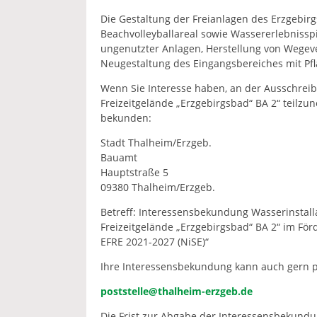
Die Gestaltung der Freianlagen des Erzgebirg
Beachvolleyballareal sowie Wassererlebnisspi
ungenutzter Anlagen, Herstellung von Wege
Neugestaltung des Eingangsbereiches mit Pfl
Wenn Sie Interesse haben, an der Ausschreib
Freizeitgelände „Erzgebirgsbad“ BA 2“ teilzun
bekunden:
Stadt Thalheim/Erzgeb.
Bauamt
Hauptstraße 5
09380 Thalheim/Erzgeb.
Betreff: Interessensbekundung Wasserinstall
Freizeitgelände „Erzgebirgsbad“ BA 2“ im Fö
EFRE 2021-2027 (NiSE)“
Ihre Interessensbekundung kann auch gern pe
poststelle@thalheim-erzgeb.de
Die Frist zur Abgabe der Interessensbekundu