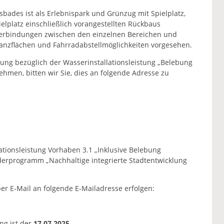
sbades ist als Erlebnispark und Grünzug mit Spielplatz,
elplatz einschließlich vorangestellten Rückbaus
verbindungen zwischen den einzelnen Bereichen und
anzflächen und Fahrradabstellmöglichkeiten vorgesehen.
ung bezüglich der Wasserinstallationsleistung „Belebung
ehmen, bitten wir Sie, dies an folgende Adresse zu
ationsleistung Vorhaben 3.1 „Inklusive Belebung
rderprogramm „Nachhaltige integrierte Stadtentwicklung
r E-Mail an folgende E-Mailadresse erfolgen:
ng ist der
17.07.2025
.