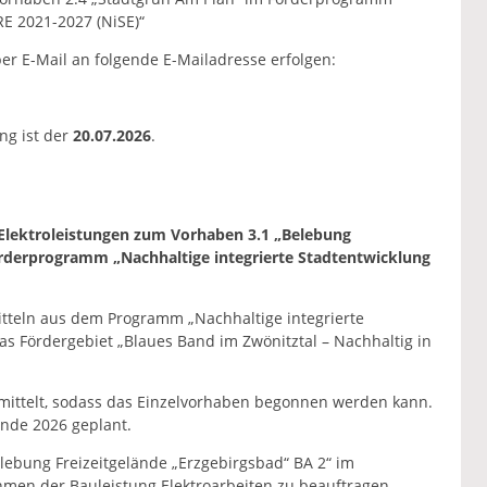
RE 2021-2027 (NiSE)“
r E-Mail an folgende E-Mailadresse erfolgen:
ng ist der
20.07.2026
.
 Elektroleistungen zum Vorhaben 3.1 „Belebung
örderprogramm „Nachhaltige integrierte Stadtentwicklung
itteln aus dem Programm „Nachhaltige integrierte
as Fördergebiet „Blaues Band im Zwönitztal – Nachhaltig in
mittelt, sodass das Einzelvorhaben begonnen werden kann.
nde 2026 geplant.
ebung Freizeitgelände „Erzgebirgsbad“ BA 2“ im
men der Bauleistung Elektroarbeiten zu beauftragen.