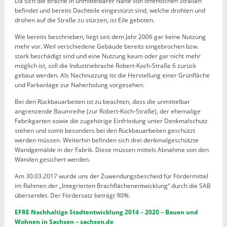
Da sich die Brache in unmittelbarer Nähe von öffentlichen Straßen
befindet und bereits Dachteile eingestürzt sind, welche drohten und
drohen auf die Straße zu stürzen, ist Eile geboten.
Wie bereits beschrieben, liegt seit dem Jahr 2006 gar keine Nutzung
mehr vor. Weil verschiedene Gebäude bereits eingebrochen bzw.
stark beschädigt sind und eine Nutzung kaum oder gar nicht mehr
möglich ist, soll die Industriebrache Robert-Koch-Straße 6 zurück
gebaut werden. Als Nachnutzung ist die Herstellung einer Grünfläche
und Parkanlage zur Naherholung vorgesehen.
Bei den Rückbauarbeiten ist zu beachten, dass die unmittelbar
angrenzende Baumreihe (zur Robert-Koch-Straße), der ehemalige
Fabrikgarten sowie die zugehörige Einfriedung unter Denkmalschutz
stehen und somit besonders bei den Rückbauarbeiten geschützt
werden müssen. Weiterhin befinden sich drei denkmalgeschützte
Wandgemälde in der Fabrik. Diese müssen mittels Abnahme von den
Wänden gesichert werden.
Am 30.03.2017 wurde uns der Zuwendungsbescheid für Fördermittel
im Rahmen der „Integrierten Brachflächenentwicklung“ durch die SAB
übersendet. Der Fördersatz beträgt 90%.
EFRE Nachhaltige Stadtentwicklung 2014 – 2020 – Bauen und
Wohnen in Sachsen – sachsen.de