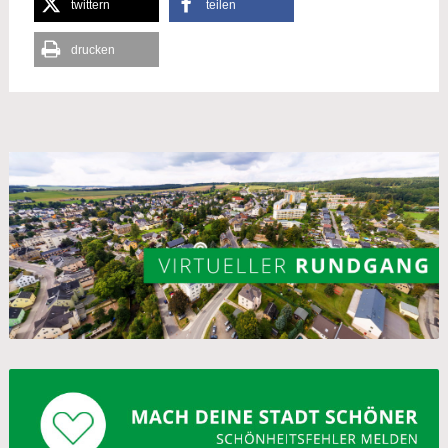
twittern
teilen
drucken