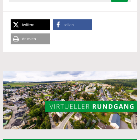
twittern
teilen
drucken