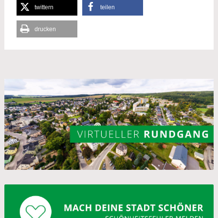
twittern
teilen
drucken