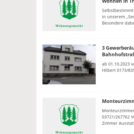
Wohnen in T
Selbstbestimmt 
in unserem „Ser
Besondere dab
3 Gewerberäu
Bahnhofstraß
ab 01.10.2023 v
Hilbert 0173/8
Monteurzimm
Monteurzimmer S
03721/267762 Ve
Zimmer Ausstat