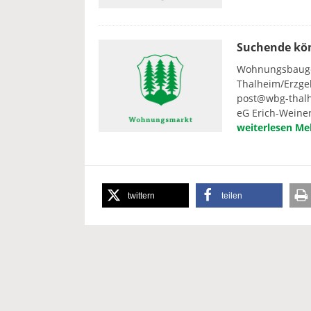
Suchende kön
Wohnungsbauges
Thalheim/Erzgeb
post@wbg-thalh
eG Erich-Weinert
weiterlesen
Meh
twittern
teilen