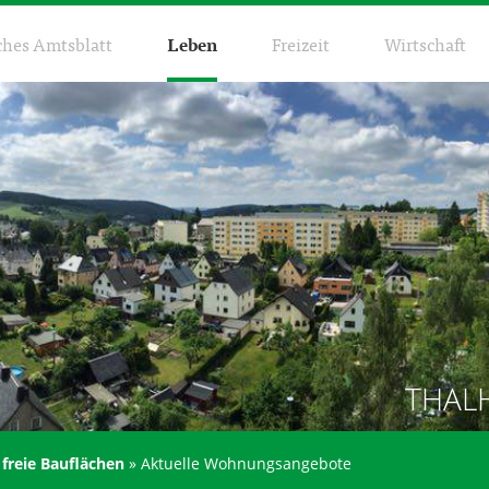
ches Amtsblatt
Leben
Freizeit
Wirtschaft
THAL
reie Bauflächen
»
Aktuelle Wohnungsangebote