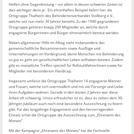
Helfen ohne Gegenleistung – vor allem in diesen schweren Zeiten ist
dies wichtiger denn je. Ein ehrenhaftes Beispiel liefert hier die
Ortsgruppe Thalheim des Behindertenverbandes Stollberg e.V.,
welche seit nun mehr 30 Jahren besteht. Zu der 1990 gegründeten
Ortsgruppe gehören knapp 200 Mitglieder an, welche durch
engagierte Bürgerinnen und Bürger ehrenamtlich betreut werden.
Neben allgemeiner Hilfe im Alltag steht insbesondere das
gemeinschaftliche Beisammensein sowie Ausflüge und
Unternehmungen im Vordergrund, damit Menschen mit Behinderung
so gut es geht am gesellschaftlichen Leben teilhaben können. Zudem
gibt es monatliche Treffen speziell für RollstuhlfahrerInnen sowie für
Mitglieder mit besonderem Handicap.
Insgesamt umfasst die Ortsgruppe Thalheim 14 engagierte Männer
und Frauen, welche sich unermüdlich und mit viel Fürsorge und Liebe
ihren Aufgaben widmen. Gerade in den letzten 2 Jahren war diese
Arbeit oft schwierig. Umso erfreulicher ist es, dass es neben dem 30-
Jährigen Jubiläum auch noch eine besondere Auszeichnung zu feiern
gibt. Für das langjährige Engagement und den hervorragenden
Einsatz erhät die Ortsgruppe die Auszeichnung zum „Ehrenamt des
Monats“.
Mit der Kampagne „Ehrenamt des Monats“ hat die Fachstelle