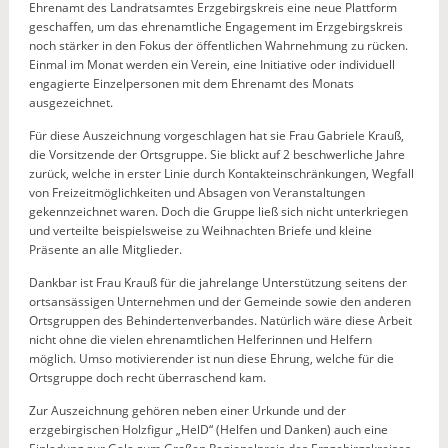
Ehrenamt des Landratsamtes Erzgebirgskreis eine neue Plattform
geschaffen, um das ehrenamtliche Engagement im Erzgebirgskreis
noch stärker in den Fokus der öffentlichen Wahrnehmung zu rücken.
Einmal im Monat werden ein Verein, eine Initiative oder individuell
engagierte Einzelpersonen mit dem Ehrenamt des Monats
ausgezeichnet.
Für diese Auszeichnung vorgeschlagen hat sie Frau Gabriele Krauß,
die Vorsitzende der Ortsgruppe. Sie blickt auf 2 beschwerliche Jahre
zurück, welche in erster Linie durch Kontakteinschränkungen, Wegfall
von Freizeitmöglichkeiten und Absagen von Veranstaltungen
gekennzeichnet waren. Doch die Gruppe ließ sich nicht unterkriegen
und verteilte beispielsweise zu Weihnachten Briefe und kleine
Präsente an alle Mitglieder.
Dankbar ist Frau Krauß für die jahrelange Unterstützung seitens der
ortsansässigen Unternehmen und der Gemeinde sowie den anderen
Ortsgruppen des Behindertenverbandes. Natürlich wäre diese Arbeit
nicht ohne die vielen ehrenamtlichen Helferinnen und Helfern
möglich. Umso motivierender ist nun diese Ehrung, welche für die
Ortsgruppe doch recht überraschend kam.
Zur Auszeichnung gehören neben einer Urkunde und der
erzgebirgischen Holzfigur „HelD“ (Helfen und Danken) auch eine