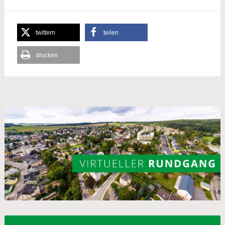
twittern
teilen
drucken