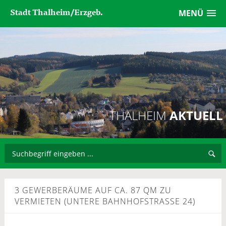
Stadt Thalheim/Erzgeb.
MENÜ
THALHEIM
AKTUELL
3 GEWERBERÄUME AUF CA. 87 QM ZU
VERMIETEN (UNTERE BAHNHOFSTRASSE 24)