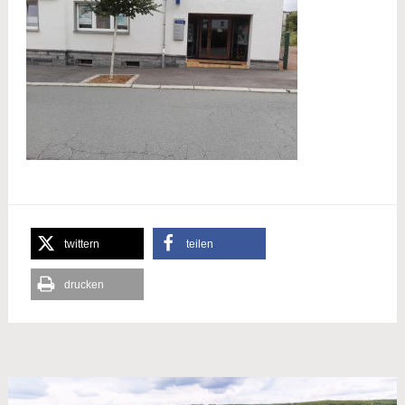
twittern
teilen
drucken