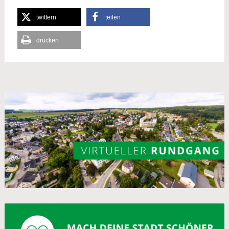
twittern
teilen
drucken