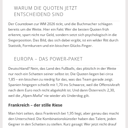
WARUM DIE QUOTEN JETZT
ENTSCHEIDEND SIND
Der Countdown zur WM 2026 tickt, und die Buchmacher schlagen
bereits um die Wette. Hier ein Fakt: Wer die besten Quoten früh
erkennt, spart nicht nur Geld, sondern setzt sich psychologisch in die
Siegerposition. Das Bild, das sich dabei ergibt, ist ein wilder Ritt durch
Statistik, Formkurven und ein bisschen Glücks‑Finger.
EUROPA – DAS POWER‑PAKET
Deutschland? Nein, das Land des Fußballs, das plötzlich in der Wette
nur noch ein Schatten seiner selbst ist. Die Quoten liegen bei circa
1,85 – ein bisschen zu niedrig für das, was das Team gerade zeigt.
Spanien hingegen schießt mit 1,70 ins Schwarze, weil die Offensivkraft
nach dem Euro noch nicht abgekühlt ist. Und dann Österreich: 2,30,
weil die „Alpen‑Mafia“ nie wieder als Underdog gilt.
Frankreich – der stille Riese
Man hört selten, dass Frankreich bei 1,95 liegt, aber genau das macht
den Unterschied. Die Kombinationskünstler haben das Talent, jeden
Gegner in den Schatten zu stellen. Kurz gesagt: Wer jetzt nicht drauf