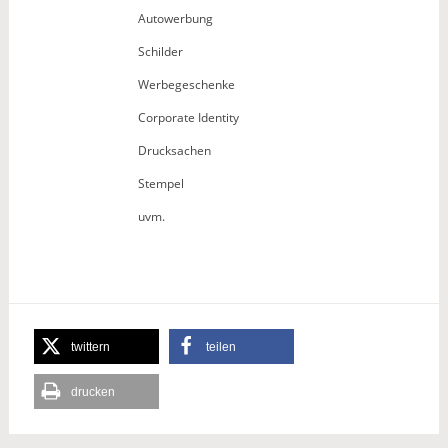
Autowerbung
Schilder
Werbegeschenke
Corporate Identity
Drucksachen
Stempel
uvm.
twittern
teilen
drucken