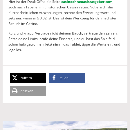
Hier ist der Deal: Öffne die Seite
casinoohneoasisratgeber.com
,
such nach Tabellen mit historischen Gewinnraten. Notiere dir die
durchschnittlichen Auszahlungen, rechne den Erwartungswert und
setz nur, wenn er ≥ 0,02 ist. Das ist dein Werkzeug für den nächsten
Besuch im Casino.
Kurz und knapp: Vertraue nicht deinem Bauch, vertraue den Zahlen.
Setze deine Limits, prüfe deine Einsätze, und du hast das Spielfeld
schon halb gewonnen. Jetzt nimm das Tablet, tippe die Werte ein, und
lege los.
twittern
teilen
drucken