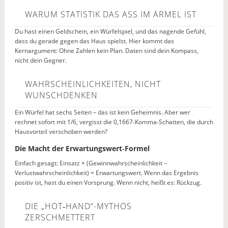
WARUM STATISTIK DAS ASS IM ÄRMEL IST
Du hast einen Geldschein, ein Würfelspiel, und das nagende Gefühl,
dass du gerade gegen das Haus spielst. Hier kommt das
Kernargument: Ohne Zahlen kein Plan. Daten sind dein Kompass,
nicht dein Gegner.
WAHRSCHEINLICHKEITEN, NICHT
WUNSCHDENKEN
Ein Würfel hat sechs Seiten – das ist kein Geheimnis. Aber wer
rechnet sofort mit 1/6, vergisst die 0,1667‑Komma‑Schatten, die durch
Hausvorteil verschoben werden?
Die Macht der Erwartungswert‑Formel
Einfach gesagt: Einsatz × (Gewinnwahrscheinlichkeit –
Verlustwahrscheinlichkeit) = Erwartungswert. Wenn das Ergebnis
positiv ist, hast du einen Vorsprung. Wenn nicht, heißt es: Rückzug.
DIE „HOT‑HAND“-MYTHOS
ZERSCHMETTERT