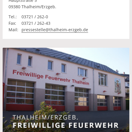
Hauptstraße 5
09380 Thalheim/Erzgeb.
Tel.:
03721 / 262-0
Fax:
03721 / 262-43
Mail:
pressestelle@thalheim-erzgeb.de