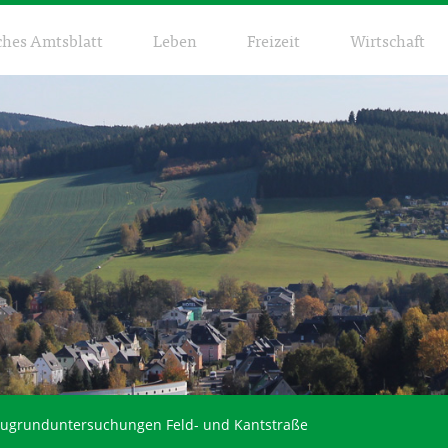
ches Amtsblatt
Leben
Freizeit
Wirtschaft
Baugrunduntersuchungen Feld- und Kantstraße