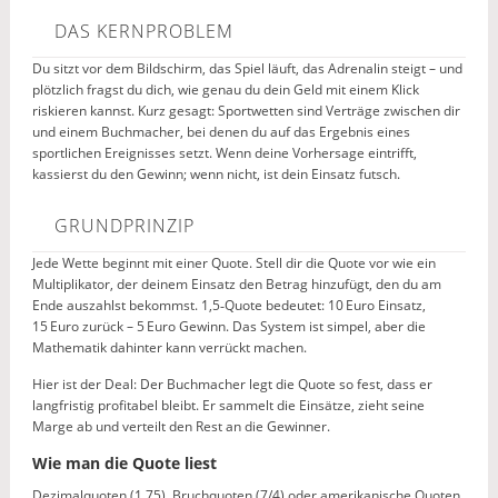
DAS KERNPROBLEM
Du sitzt vor dem Bildschirm, das Spiel läuft, das Adrenalin steigt – und
plötzlich fragst du dich, wie genau du dein Geld mit einem Klick
riskieren kannst. Kurz gesagt: Sportwetten sind Verträge zwischen dir
und einem Buchmacher, bei denen du auf das Ergebnis eines
sportlichen Ereignisses setzt. Wenn deine Vorhersage eintrifft,
kassierst du den Gewinn; wenn nicht, ist dein Einsatz futsch.
GRUNDPRINZIP
Jede Wette beginnt mit einer Quote. Stell dir die Quote vor wie ein
Multiplikator, der deinem Einsatz den Betrag hinzufügt, den du am
Ende auszahlst bekommst. 1,5‑Quote bedeutet: 10 Euro Einsatz,
15 Euro zurück – 5 Euro Gewinn. Das System ist simpel, aber die
Mathematik dahinter kann verrückt machen.
Hier ist der Deal: Der Buchmacher legt die Quote so fest, dass er
langfristig profitabel bleibt. Er sammelt die Einsätze, zieht seine
Marge ab und verteilt den Rest an die Gewinner.
Wie man die Quote liest
Dezimalquoten (1,75), Bruchquoten (7/4) oder amerikanische Quoten