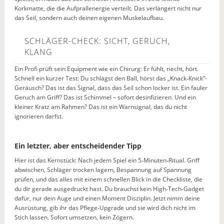
Korkmatte, die die Aufprallenergie verteilt. Das verlängert nicht nur
das Seil, sondern auch deinen eigenen Muskelaufbau.
SCHLÄGER-CHECK: SICHT, GERUCH,
KLANG
Ein Profi prüft sein Equipment wie ein Chirurg: Er fühlt, riecht, hört.
Schnell ein kurzer Test: Du schlägst den Ball, hörst das „Knack‑Knick“-
Geräusch? Das ist das Signal, dass das Seil schon locker ist. Ein fauler
Geruch am Griff? Das ist Schimmel – sofort desinfizieren. Und ein
kleiner Kratz am Rahmen? Das ist ein Warnsignal, das du nicht
ignorieren darfst.
Ein letzter, aber entscheidender Tipp
Hier ist das Kernstück: Nach jedem Spiel ein 5‑Minuten‑Ritual. Griff
abwischen, Schläger trocken lagern, Bespannung auf Spannung
prüfen, und das alles mit einem schnellen Blick in die Checkliste, die
du dir gerade ausgedruckt hast. Du brauchst kein High‑Tech‑Gadget
dafür, nur dein Auge und einen Moment Disziplin. Jetzt nimm deine
Ausrüstung, gib ihr das Pflege‑Upgrade und sie wird dich nicht im
Stich lassen. Sofort umsetzen, kein Zögern.