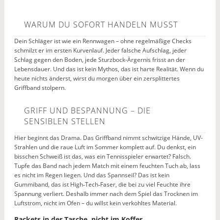
WARUM DU SOFORT HANDELN MUSST
Dein Schläger ist wie ein Rennwagen – ohne regelmäßige Checks
schmilzt er im ersten Kurvenlauf. Jeder falsche Aufschlag, jeder
Schlag gegen den Boden, jede Sturzbock-Ärgernis frisst an der
Lebensdauer. Und das ist kein Mythos, das ist harte Realität. Wenn du
heute nichts änderst, wirst du morgen über ein zersplittertes
Griffband stolpern.
GRIFF UND BESPANNUNG – DIE
SENSIBLEN STELLEN
Hier beginnt das Drama. Das Griffband nimmt schwitzige Hände, UV-
Strahlen und die raue Luft im Sommer komplett auf. Du denkst, ein
bisschen Schweiß ist das, was ein Tennisspieler erwartet? Falsch.
Tupfe das Band nach jedem Match mit einem feuchten Tuch ab, lass
es nicht im Regen liegen. Und das Spannseil? Das ist kein
Gummiband, das ist High‑Tech‑Faser, die bei zu viel Feuchte ihre
Spannung verliert. Deshalb immer nach dem Spiel das Trocknen im
Luftstrom, nicht im Ofen – du willst kein verkohltes Material.
Rackets in der Tasche, nicht im Koffer