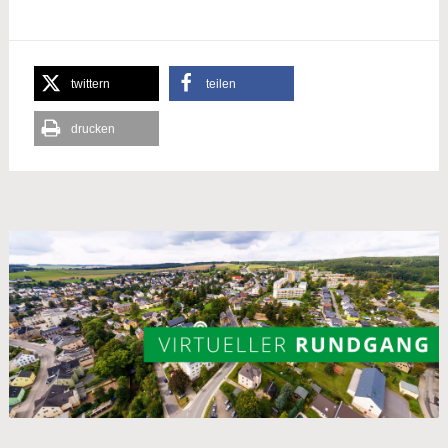
twittern
teilen
drucken