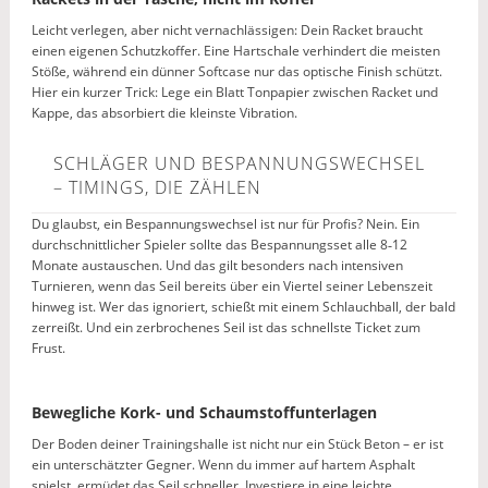
Leicht verlegen, aber nicht vernachlässigen: Dein Racket braucht
einen eigenen Schutzkoffer. Eine Hartschale verhindert die meisten
Stöße, während ein dünner Softcase nur das optische Finish schützt.
Hier ein kurzer Trick: Lege ein Blatt Tonpapier zwischen Racket und
Kappe, das absorbiert die kleinste Vibration.
SCHLÄGER UND BESPANNUNGSWECHSEL
– TIMINGS, DIE ZÄHLEN
Du glaubst, ein Bespannungswechsel ist nur für Profis? Nein. Ein
durchschnittlicher Spieler sollte das Bespannungsset alle 8‑12
Monate austauschen. Und das gilt besonders nach intensiven
Turnieren, wenn das Seil bereits über ein Viertel seiner Lebenszeit
hinweg ist. Wer das ignoriert, schießt mit einem Schlauchball, der bald
zerreißt. Und ein zerbrochenes Seil ist das schnellste Ticket zum
Frust.
Bewegliche Kork- und Schaumstoffunterlagen
Der Boden deiner Trainingshalle ist nicht nur ein Stück Beton – er ist
ein unterschätzter Gegner. Wenn du immer auf hartem Asphalt
spielst, ermüdet das Seil schneller. Investiere in eine leichte