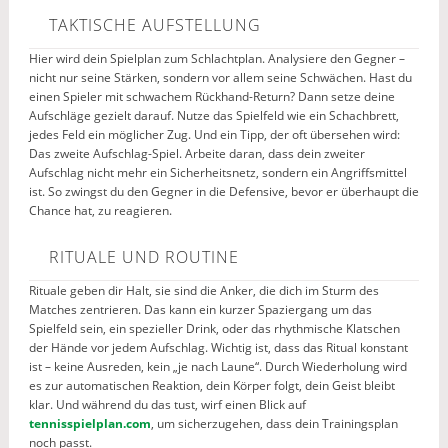
TAKTISCHE AUFSTELLUNG
Hier wird dein Spielplan zum Schlachtplan. Analysiere den Gegner –
nicht nur seine Stärken, sondern vor allem seine Schwächen. Hast du
einen Spieler mit schwachem Rückhand-Return? Dann setze deine
Aufschläge gezielt darauf. Nutze das Spielfeld wie ein Schachbrett,
jedes Feld ein möglicher Zug. Und ein Tipp, der oft übersehen wird:
Das zweite Aufschlag-Spiel. Arbeite daran, dass dein zweiter
Aufschlag nicht mehr ein Sicherheitsnetz, sondern ein Angriffsmittel
ist. So zwingst du den Gegner in die Defensive, bevor er überhaupt die
Chance hat, zu reagieren.
RITUALE UND ROUTINE
Rituale geben dir Halt, sie sind die Anker, die dich im Sturm des
Matches zentrieren. Das kann ein kurzer Spaziergang um das
Spielfeld sein, ein spezieller Drink, oder das rhythmische Klatschen
der Hände vor jedem Aufschlag. Wichtig ist, dass das Ritual konstant
ist – keine Ausreden, kein „je nach Laune“. Durch Wiederholung wird
es zur automatischen Reaktion, dein Körper folgt, dein Geist bleibt
klar. Und während du das tust, wirf einen Blick auf
tennisspielplan.com
, um sicherzugehen, dass dein Trainingsplan
noch passt.