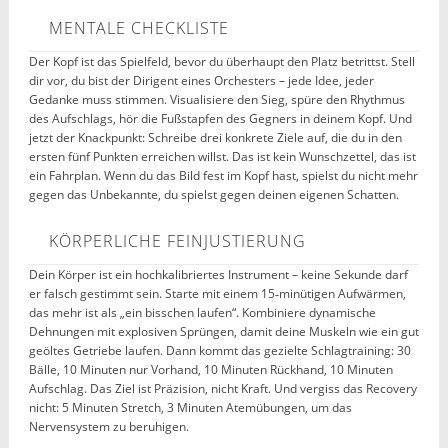
MENTALE CHECKLISTE
Der Kopf ist das Spielfeld, bevor du überhaupt den Platz betrittst. Stell
dir vor, du bist der Dirigent eines Orchesters – jede Idee, jeder
Gedanke muss stimmen. Visualisiere den Sieg, spüre den Rhythmus
des Aufschlags, hör die Fußstapfen des Gegners in deinem Kopf. Und
jetzt der Knackpunkt: Schreibe drei konkrete Ziele auf, die du in den
ersten fünf Punkten erreichen willst. Das ist kein Wunschzettel, das ist
ein Fahrplan. Wenn du das Bild fest im Kopf hast, spielst du nicht mehr
gegen das Unbekannte, du spielst gegen deinen eigenen Schatten.
KÖRPERLICHE FEINJUSTIERUNG
Dein Körper ist ein hochkalibriertes Instrument – keine Sekunde darf
er falsch gestimmt sein. Starte mit einem 15‑minütigen Aufwärmen,
das mehr ist als „ein bisschen laufen“. Kombiniere dynamische
Dehnungen mit explosiven Sprüngen, damit deine Muskeln wie ein gut
geöltes Getriebe laufen. Dann kommt das gezielte Schlagtraining: 30
Bälle, 10 Minuten nur Vorhand, 10 Minuten Rückhand, 10 Minuten
Aufschlag. Das Ziel ist Präzision, nicht Kraft. Und vergiss das Recovery
nicht: 5 Minuten Stretch, 3 Minuten Atemübungen, um das
Nervensystem zu beruhigen.