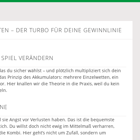
EN – DER TURBO FÜR DEINE GEWINNLINIE
SPIEL VERÄNDERN
das du sicher wählst – und plötzlich multipliziert sich dein
 das Prinzip des Akkumulators: mehrere Einzelwetten, ein
. Hier knallen wir die Theorie in die Praxis, weil du kein
eln.
ONE
il sie Angst vor Verlusten haben. Das ist die bequemste
Stich. Du willst doch nicht ewig im Mittelmaß verharren,
die Kombi. Hier geht’s nicht um Zufall, sondern um