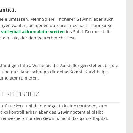
antität
piele umfassen. Mehr Spiele = höherer Gewinn, aber auch
ungen wählen, bei denen du klare Infos hast – Formkurve,
s
volleyball akkumulator wetten
ins Spiel. Du musst die
e ein Laie, der den Wetterbericht liest.
lständigen Infos. Warte bis die Aufstellungen stehen, bis die
, und nur dann, schnapp dir deine Kombi. Kurzfristige
mulator ruinieren.
HERHEITSNETZ
Wurf stecken. Teil dein Budget in kleine Portionen, zum
isiko kontrollierbar, aber das Gewinnpotential bleibt
 reinvestiere nur den Gewinn, nicht das ganze Kapital.