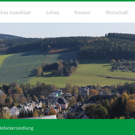
ches Amtsblatt
Leben
Freizeit
Wirtschaft
Hofackersiedlung