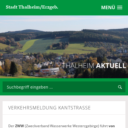
Stadt Thalheim/Erzgeb.
MENÜ
THALHEIM
AKTUELL
VERKEHRSMELDUNG KANTSTRASSE
Der
ZWW
(Zweckverband Wasserwerke Westerzgebirge) führt
von