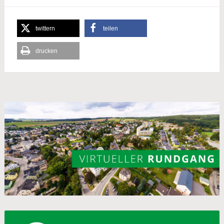
twittern
teilen
drucken