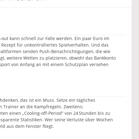
‑out kann schnell zur Falle werden. Ein paar Euro im
s Rezept für unkontrolliertes Spielverhalten. Und das
Plattformen senden Push‑Benachrichtigungen, die wie
ngt, weitere Wetten zu platzieren, obwohl das Bankkonto
xsport von Anfang an mit einem Schutzplan versehen
chdenken, das ist ein Muss. Setze ein tägliches
 Trainer an die Kampfregeln. Zweitens:
eten einen „Cooling‑off‑Period“ von 24 Stunden bis zu
sparente Statistiken. Wer seine Verluste über Wochen
ld aus dem Fenster fliegt.