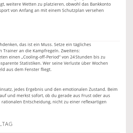
ngt, weitere Wetten zu platzieren, obwohl das Bankkonto
xsport von Anfang an mit einem Schutzplan versehen
chdenken, das ist ein Muss. Setze ein tägliches
 Trainer an die Kampfregeln. Zweitens:
eten einen „Cooling‑off‑Period“ von 24 Stunden bis zu
sparente Statistiken. Wer seine Verluste über Wochen
ld aus dem Fenster fliegt.
Einsatz, jedes Ergebnis und den emotionalen Zustand. Beim
auf und merkst sofort, ob du gerade aus Frust oder aus
 rationalen Entscheidung, nicht zu einer reflexartigen
LLTAG