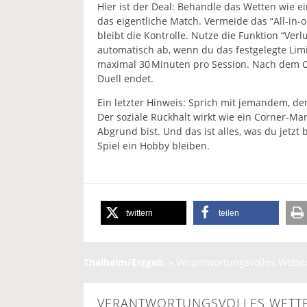
Hier ist der Deal: Behandle das Wetten wie e
das eigentliche Match. Vermeide das “All‑in‑od
bleibt die Kontrolle. Nutze die Funktion “Ver
automatisch ab, wenn du das festgelegte Limit
maximal 30 Minuten pro Session. Nach dem Co
Duell endet.
Ein letzter Hinweis: Sprich mit jemandem, der
Der soziale Rückhalt wirkt wie ein Corner‑Ma
Abgrund bist. Und das ist alles, was du jetzt b
Spiel ein Hobby bleiben.
twittern
teilen
Thalheim/Erzgeb.
»
Verantwortungsvolles Wette
VERANTWORTUNGSVOLLES WETTE