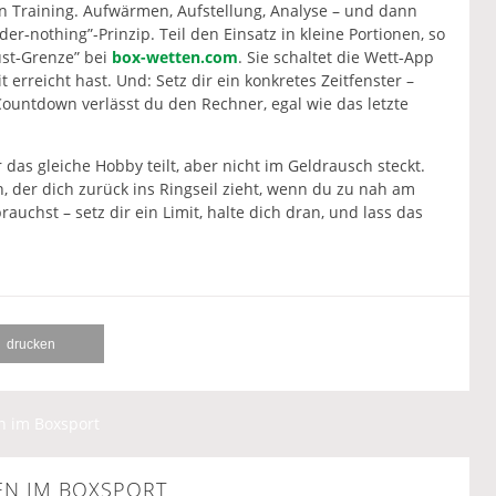
in Training. Aufwärmen, Aufstellung, Analyse – und dann
er‑nothing”-Prinzip. Teil den Einsatz in kleine Portionen, so
lust‑Grenze” bei
box-wetten.com
. Sie schaltet die Wett‑App
 erreicht hast. Und: Setz dir ein konkretes Zeitfenster –
untdown verlässt du den Rechner, egal wie das letzte
 das gleiche Hobby teilt, aber nicht im Geldrausch steckt.
n, der dich zurück ins Ringseil zieht, wenn du zu nah am
rauchst – setz dir ein Limit, halte dich dran, und lass das
drucken
n im Boxsport
N IM BOXSPORT