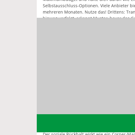
Selbstausschluss‑Optionen. Viele Anbieter bi
mehreren Monaten. Nutze das! Drittens: Tran
hinweg verfolgt, erkennt Muster, bevor das Ge
Selbstkontrolle messen
Ein einfaches Logbuch reicht: Notiere jeden 
nächsten Box‑Match wirfst du einen Blick dar
Spaß spielst. So wird das Glücksspiel zu einer
Reaktion.
PRAKTISCHE TIPPS FÜR DEN A
Hier ist der Deal: Behandle das Wetten wie e
das eigentliche Match. Vermeide das “All‑in‑od
bleibt die Kontrolle. Nutze die Funktion “Ver
automatisch ab, wenn du das festgelegte Limit
maximal 30 Minuten pro Session. Nach dem Co
Duell endet.
Ein letzter Hinweis: Sprich mit jemandem, der
Der soziale Rückhalt wirkt wie ein Corner‑Ma