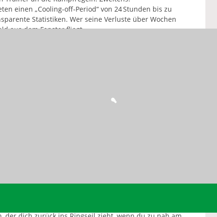
eten einen „Cooling‑off‑Period“ von 24 Stunden bis zu
sparente Statistiken. Wer seine Verluste über Wochen
ld aus dem Fenster fliegt.
Einsatz, jedes Ergebnis und den emotionalen Zustand. Beim
auf und merkst sofort, ob du gerade aus Frust oder aus
 rationalen Entscheidung, nicht zu einer reflexartigen
LLTAG
in Training. Aufwärmen, Aufstellung, Analyse – und dann
er‑nothing”-Prinzip. Teil den Einsatz in kleine Portionen, so
lust‑Grenze” bei
box-wetten.com
. Sie schaltet die Wett‑App
 erreicht hast. Und: Setz dir ein konkretes Zeitfenster –
untdown verlässt du den Rechner, egal wie das letzte
 das gleiche Hobby teilt, aber nicht im Geldrausch steckt.
n, der dich zurück ins Ringseil zieht, wenn du zu nah am