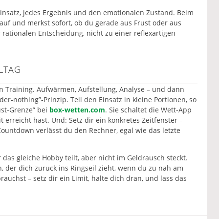
Einsatz, jedes Ergebnis und den emotionalen Zustand. Beim
auf und merkst sofort, ob du gerade aus Frust oder aus
 rationalen Entscheidung, nicht zu einer reflexartigen
LLTAG
in Training. Aufwärmen, Aufstellung, Analyse – und dann
er‑nothing”-Prinzip. Teil den Einsatz in kleine Portionen, so
lust‑Grenze” bei
box-wetten.com
. Sie schaltet die Wett‑App
 erreicht hast. Und: Setz dir ein konkretes Zeitfenster –
untdown verlässt du den Rechner, egal wie das letzte
 das gleiche Hobby teilt, aber nicht im Geldrausch steckt.
n, der dich zurück ins Ringseil zieht, wenn du zu nah am
rauchst – setz dir ein Limit, halte dich dran, und lass das