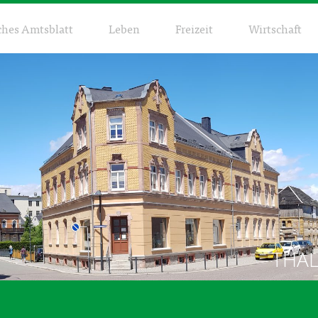
ches Amtsblatt
Leben
Freizeit
Wirtschaft
THA