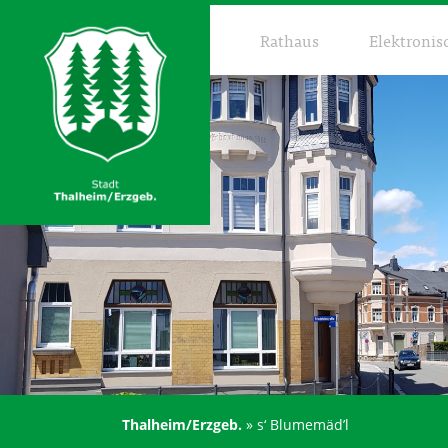
Rathaus
Elektronis
Thalheim/Erzgeb.
»
s‘ Blumemäd’l