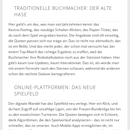
TRADITIONELLE BUCHMACHER: DER ALTE
HASE
Hier geht’s um das, was man seit Jahrzehnten kennt: das
Kasino‑Feeling, das staubige Schalter‑Klicken, das Papier‑Ticket, das
du nach dem Spiel vergraben kannst. Die Angebote sind oft einseitig,
die Quoten passen sich nur träge an. Das ist nicht nur altmodisch, das
ist ein Relikt. Und das merkt jeder, der schon mal versucht hat, bei
einem Top‑Match das richtige Ergebnis zu treffen, weil die
Buchmacher ihre Risikokalkulation noch aus der Steinzeit haben. Hier
gibt’s kaum Live-Updates, kaum Interaktivität. Das ist, als würde man
mit einem Fernrohr nach den Sternen schauen, während die anderen
schon die nächste Galaxie kartografieren.
ONLINE-PLATTFORMEN: DAS NEUE
SPIELFELD
Der digitale Wandel hat das Spielfeld neu verlegt. Hier ein Klick, und
du hast Zugriff auf unzählige Ligen, von der Frauen-Bundesliga bis hin
zu den exotischsten Turnieren. Die Quoten bewegen sich in Echtzeit,
dank Algorithmen, die den Spielverlauf analysieren – das ist nicht nur
schneller, das ist smarter. Auch Mobile‑Apps ermöglichen dir, im