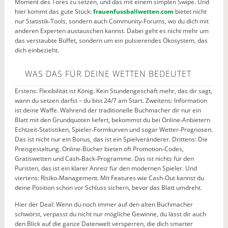
Moment des Tores zu setzen, und das mit einem simplen Swipe. Und
hier kommt das gute Stück:
frauenfussballwetten.com
bietet nicht
nur Statistik‑Tools, sondern auch Community‑Forums, wo du dich mit
anderen Experten austauschen kannst. Dabei geht es nicht mehr um
das verstaubte Büffet, sondern um ein pulsierendes Ökosystem, das
dich einbezieht.
WAS DAS FÜR DEINE WETTEN BEDEUTET
Erstens: Flexibilität ist König. Kein Stundengeschäft mehr, das dir sagt,
wann du setzen darfst – du bist 24/7 am Start. Zweitens: Information
ist deine Waffe. Während der traditionelle Buchmacher dir nur ein
Blatt mit den Grundquoten liefert, bekommst du bei Online‑Anbietern
Echtzeit‑Statistiken, Spieler‑Formkurven und sogar Wetter‑Prognosen.
Das ist nicht nur ein Bonus, das ist ein Spielveränderer. Drittens: Die
Preisgestaltung. Online‑Bücher bieten oft Promotion‑Codes,
Gratiswetten und Cash‑Back‑Programme. Das ist nichts für den
Puristen, das ist ein klarer Anreiz für den modernen Spieler. Und
viertens: Risiko‑Management. Mit Features wie Cash‑Out kannst du
deine Position schon vor Schluss sichern, bevor das Blatt umdreht.
Hier der Deal: Wenn du noch immer auf den alten Buchmacher
schwörst, verpasst du nicht nur mögliche Gewinne, du lässt dir auch
den Blick auf die ganze Datenwelt versperren, die dich smarter