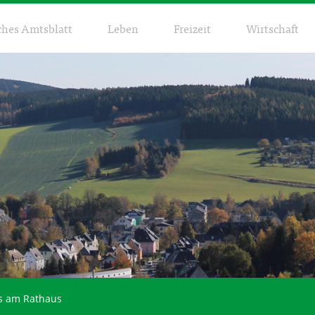
ches Amtsblatt
Leben
Freizeit
Wirtschaft
es am Rathaus