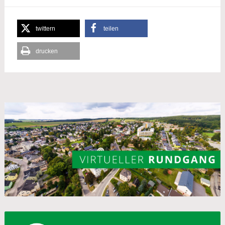
twittern
teilen
drucken