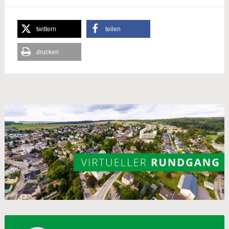
twittern
teilen
drucken