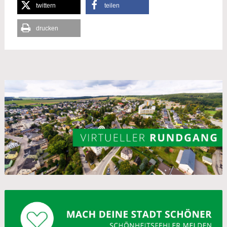
twittern
teilen
drucken