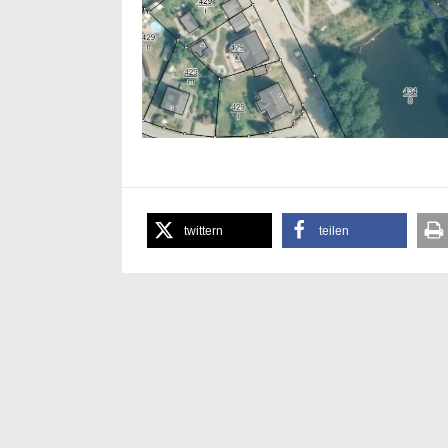
twittern
teilen