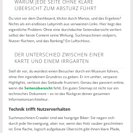
WARUM JEDE SEITE OHNE KLARE
ÜBERSICHT ZUM ABSTURZ FÜHRT
Du sitzt vor dem Dashboard, klickst durch Menüs, und das Ergebnis?
Nichts als ein endloses Labyrinth aus verwaisten Links. Hier liegt das
eigentliche Problem: Ohne eine durchdachte Seitenübersicht verliert
selbst der beste Content seine Wirkung. Suchmaschinen stolpern,
Nutzer flüchten, und das Ranking? Ein Luftschloss.
DER UNTERSCHIED ZWISCHEN EINER
KARTE UND EINEM IRRGARTEN
Stell dir vor, du würdest einen Besucher durch ein Museum führen,
ohne ihm irgendeinen Grundriss zu geben. Er irrt umher, verpasst
Highlights, verlässt das Gebäude frustriert. Genau das passiert online,
wenn die
Seitenübersicht
fehlt. Ein gutes Sitemap ist nicht nur ein
technisches Dokument – es ist das Rückgrat deiner gesamten
Informationsarchitektur.
Technik trifft Nutzerverhalten
Suchmaschinen-Crawler sind wie hungrige Biber: Sie nagen sich
durch jede Verzweigung, aber nur, wenn das Holz sauber geschnitten
ist. Eine flache, logisch aufgebaute Übersicht gibt ihnen klare Pfade,