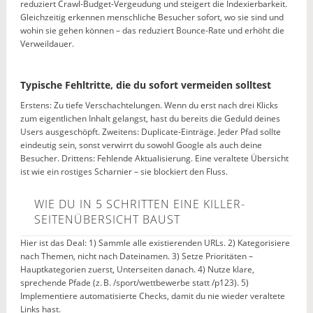
reduziert Crawl-Budget-Vergeudung und steigert die Indexierbarkeit.
Gleichzeitig erkennen menschliche Besucher sofort, wo sie sind und
wohin sie gehen können – das reduziert Bounce-Rate und erhöht die
Verweildauer.
Typische Fehltritte, die du sofort vermeiden solltest
Erstens: Zu tiefe Verschachtelungen. Wenn du erst nach drei Klicks
zum eigentlichen Inhalt gelangst, hast du bereits die Geduld deines
Users ausgeschöpft. Zweitens: Duplicate-Einträge. Jeder Pfad sollte
eindeutig sein, sonst verwirrt du sowohl Google als auch deine
Besucher. Drittens: Fehlende Aktualisierung. Eine veraltete Übersicht
ist wie ein rostiges Scharnier – sie blockiert den Fluss.
WIE DU IN 5 SCHRITTEN EINE KILLER-
SEITENÜBERSICHT BAUST
Hier ist das Deal: 1) Sammle alle existierenden URLs. 2) Kategorisiere
nach Themen, nicht nach Dateinamen. 3) Setze Prioritäten –
Hauptkategorien zuerst, Unterseiten danach. 4) Nutze klare,
sprechende Pfade (z. B. /sport/wettbewerbe statt /p123). 5)
Implementiere automatisierte Checks, damit du nie wieder veraltete
Links hast.