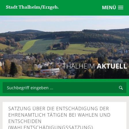
Stadt Thalheim/Erzgeb.
MENÜ
THALHEIM
AKTUELL
SATZUNG ÜBER DIE ENTSCHÄDIGUNG DER
EHRENAMTLICH TÄTIGEN BEI WAHLEN UND
ENTSCHEIDEN
(WAHLENTSCHÄDIGUNGSSATZUNG}