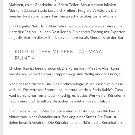
Mahlzeit, es ist Geschichte auf dem Teller. Besuch einen lokalen
Markt in Oaxaca-Stadt. Lass dich treiben. Frag die Verkäufer. Die
meisten Restaurants sind Familiengeschäfte über Generationen.
Und Tequila? Natürlich. Aber fahre nach Guadalajara oder direkt ins
Herz der Region – zu den Destillerien. Ein echtes Tasting mit Experten
zeigt dir, warum dieser Spirit so viel mehr ist als Shooters an der Bar.
KULTUR: ÜBER MUSEEN UND MAYA-
RUINEN
Chichen Itza ist beeindruckend. Die Pyramiden. Massiv. Aber komm
nachts hin, wenn die Tour-Gruppen weg sind. Völlig andere Energie.
Noch besser: Mexico City. Das Anthropologie-Museum ist weltklasse –
wirklich. Die Azteken-Sammlung ist brutal ehrlich. Frida Kahlo’s Casa
Azul ist nicht nur romantisch-kitschig, es ist das Werk einer Künstlerin
in Schmerz und Rebellion. Besucher verstehen das oft falsch.
Die Straßenkunst in Mexico City ändert sich ständig. Graffiti hier ist
Aktivismus, nicht Vandalisimus. Booking einer Street-Art-Tour ist
deine beste Investition. Die Künstler selbst erklären die Botschaften.