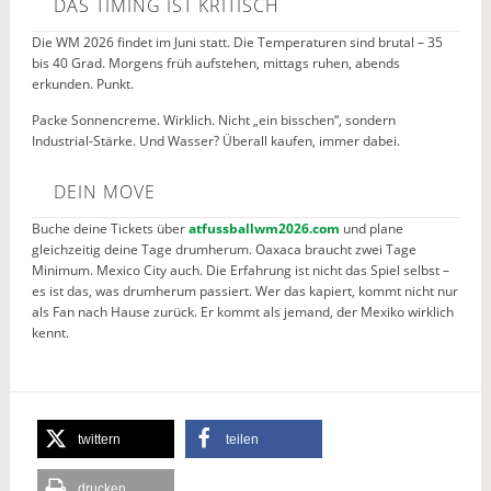
DAS TIMING IST KRITISCH
Die WM 2026 findet im Juni statt. Die Temperaturen sind brutal – 35
bis 40 Grad. Morgens früh aufstehen, mittags ruhen, abends
erkunden. Punkt.
Packe Sonnencreme. Wirklich. Nicht „ein bisschen“, sondern
Industrial-Stärke. Und Wasser? Überall kaufen, immer dabei.
DEIN MOVE
Buche deine Tickets über
atfussballwm2026.com
und plane
gleichzeitig deine Tage drumherum. Oaxaca braucht zwei Tage
Minimum. Mexico City auch. Die Erfahrung ist nicht das Spiel selbst –
es ist das, was drumherum passiert. Wer das kapiert, kommt nicht nur
als Fan nach Hause zurück. Er kommt als jemand, der Mexiko wirklich
kennt.
twittern
teilen
drucken