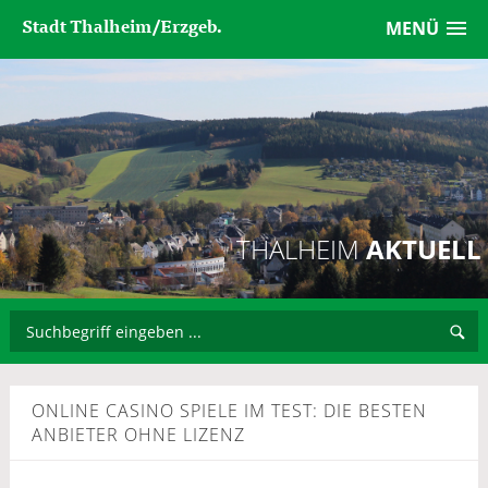
Stadt Thalheim/Erzgeb.
MENÜ
THALHEIM
AKTUELL
ONLINE CASINO SPIELE IM TEST: DIE BESTEN
ANBIETER OHNE LIZENZ