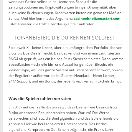
wenn das Casino selbst keine Lizenz hat. Schau dir die
Zahlungsoptionen an: Kryptowährungen bringen Anonymität, aber
auch keine Rückbuchungen. Kreditkarten bieten ein gewisses Maß an
Schutz. Und hier kommt das Argument:
casinoohnelizenzstart.com
listet Anbieter, die trotz Lizenzlosigkeit fair auftreten.
TOP‑ANBIETER, DIE DU KENNEN SOLLTEST
Spiele­welt‑X – keine Lizenz, aber ein umfangreiches Portfolio, das von
Slots bis Live‑Dealer reicht. Das Backend ist von einem zertifizierten
RNG‑Lab geprüft, was ein kleines Stück Sicherheit bietet. Dann kommt
SpeedCasino – schnelle Ein‑ und Auszahlungen über Bitcoin, ein
kleiner Hype, weil das ganze System auf Transparenz schwört, obwohl
der Regulierer außen vor bleibt. Zuletzt: NeonJack – Neon‑Lichter,
24/7‑Support, und ein Bonus, der jeden Skeptiker zum Lächeln bringt.
Was die Spielerzahlen verraten
Ein Blick auf die Traffic‑Daten zeigt, dass Lizenz‑freie Casinos trotz
Risiko wachsende Besucherzahlen haben. Warum? Die Werbe­
versprechen sind laut, die Boni gigantisch und das Spielerlebnis oft
genauso slick wie bei lizenzierten Unternehmen. Das ist das
eigentliche Kernproblem: Der Schein trügt nicht, die Praxis kann