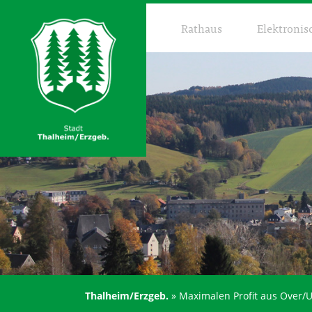
Rathaus
Elektronis
Thalheim/Erzgeb.
»
Maximalen Profit aus Over/