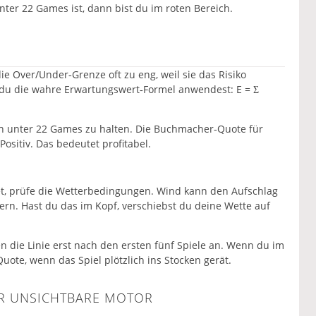
ter 22 Games ist, dann bist du im roten Bereich.
ie Over/Under‑Grenze oft zu eng, weil sie das Risiko
 du die wahre Erwartungswert‑Formel anwendest: E = Σ
tch unter 22 Games zu halten. Die Buchmacher‑Quote für
. Positiv. Das bedeutet profitabel.
tet, prüfe die Wetterbedingungen. Wind kann den Aufschlag
rn. Hast du das im Kopf, verschiebst du deine Wette auf
n die Linie erst nach den ersten fünf Spiele an. Wenn du im
Quote, wenn das Spiel plötzlich ins Stocken gerät.
R UNSICHTBARE MOTOR