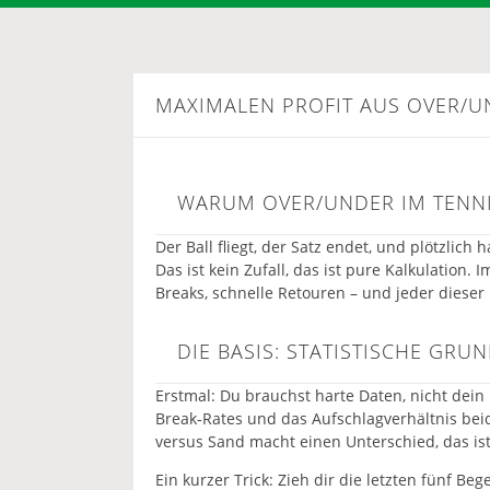
MAXIMALEN PROFIT AUS OVER/U
WARUM OVER/UNDER IM TENNIS
Der Ball fliegt, der Satz endet, und plötzlich
Das ist kein Zufall, das ist pure Kalkulation.
Breaks, schnelle Retouren – und jeder dieser 
DIE BASIS: STATISTISCHE GRU
Erstmal: Du brauchst harte Daten, nicht dein 
Break‑Rates und das Aufschlagverhältnis beid
versus Sand macht einen Unterschied, das ist
Ein kurzer Trick: Zieh dir die letzten fünf Be