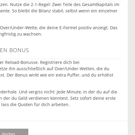
tzen. Nutze die 2‑1‑Regel: Zwei Teile des Gesamtkapitals im
imente. So bleibt die Bilanz stabil, selbst wenn ein einzelner
e Over/Under‑Wette, die deine E‑Formel positiv anzeigt. Das
ngfristig zu wachsen.
DEN BONUS
er Reload‑Bonusse. Registriere dich bei
setze ihn ausschließlich auf Over/Under‑Wetten, die du
t. Der Bonus wirkt wie ein extra Puffer, und du erhöhst
ederhole. Und vergiss nicht: Jede Minute, in der du auf die
in der du Geld verdienen könntest. Setz sofort deine erste
lass die Quoten für dich arbeiten.
drucken