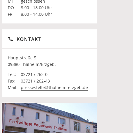
MI
geschlossen
DO
8.00 - 18.00 Uhr
FR
8.00 - 14.00 Uhr
KONTAKT
Hauptstraße 5
09380 Thalheim/Erzgeb.
Tel.:
03721 / 262-0
Fax:
03721 / 262-43
Mail:
pressestelle@thalheim-erzgeb.de