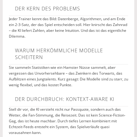
DER KERN DES PROBLEMS
Jeder Trainer kennt das Bild: Datenberge, Algorithmen, und am Ende
ein 2-3-Satz, der das Spiel entscheiden soll. Hier knirscht das Zahnrad
– die KI liefert Zahlen, aber keine Intuition. Und das ist das eigentliche
Dilemma.
WARUM HERKÖMMLICHE MODELLE
SCHEITERN
Sie sammeln Statistiken wie ein Hamster Nüsse sammelt, aber
vergessen das Unvorhersehbare – das Zwinkern des Torwarts, das
Aufblitzen eines Jungtalents. Kurz gesagt: Die Modelle sind zu starr, zu
wenig flexibel, und das kostet Punkte.
DER DURCHBRUCH: KONTEXT-AWARE KI
Stell dir vor, die KI versteht nicht nur Passquote, sondern auch das
Wetter, die Fan-Stimmung, die Reisezeit. Das ist kein Science-Fiction-
Gag, das ist heute machbar. Durch tiefes Lernen kombiniert mit
Echtzeit-Feeds entsteht ein System, das Spielverläufe quasi
vorausahnen kann.