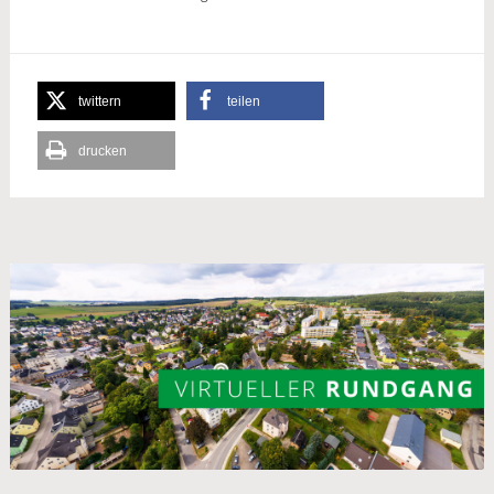
twittern
teilen
drucken