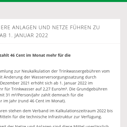
CHERE ANLAGEN UND NETZE FÜHREN ZU
B 1. JANUAR 2022
zahlt 46 Cent im Monat mehr für die
mmlung zur Neukalkulation der Trinkwassergebühren vom
it Änderung der Wasserversorgungssatzung durch
ezember 2021 erhöht sich ab 1. Januar 2022 im
r für Trinkwasser auf 2,27 Euro/m³. Die Grundgebühren
 mit 31 m³/Person/Jahr zahlt demnach für die
r im Jahr (rund 46 Cent im Monat).
hren stehen dem Verband im Kalkulationszeitraum 2022 bis
itteln für die technische Infrastruktur zur Verfügung.
keit der Netze und Anlagen sind diese Mittel unerlässlich,