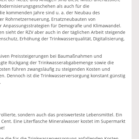
Modernisierungsgeschehen als auch für die
 die kommenden Jahre sind u. a. der Neubau des
der Rohrnetzerneuerung, Ersatzneubauten von
er Anpassungsstrategien für Demografie und Klimawandel.
n sieht der RZV aber auch in der täglichen Arbeit steigende
chutz, Erhöhung der Trinkwasserqualität, Digitalisierung,
ssiven Preissteigerungen bei Baumaßnahmen und
ingte Rückgang der Trinkwasserabgabemenge sowie die
osten führen zwangsläufig zu steigenden Kosten und
en. Dennoch ist die Trinkwasserversorgung konstant günstig
.
ollierte, sondern auch das preiswerteste Lebensmittel. Ein
2 Cent. Eine Literflasche Mineralwasser kostet im Supermarkt
he!
re die für die Trinkwasserversorgung anfallenden Kosten.