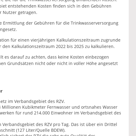
ebiet entstehenden Kosten finden sich in den Gebühren
 Nutzer getragen.
die Ermittlung der Gebühren für die Trinkwasserversorgung
ngesetz.
tion für einen vierjährigen Kalkulationszeitraum zugrunde
 den Kalkulationszeitraum 2022 bis 2025 zu kalkulieren.
ilt es darauf zu achten, dass keine Kosten einbezogen
n Grundsätzen nicht oder nicht in voller Höhe angesetzt
er
netz im Verbandsgebiet des RZV.
8 Millionen Kubikmeter Fernwasser und ortsnahes Wasser
erken für rund 214.000 Einwohner im Verbandsgebiet des
m Verbandsgebiet des RZV pro Tag. Das ist über ein Drittel
chnitt (127 Liter/Quelle BDEW).
lich sichert der RZV die sehr gute Qualität des