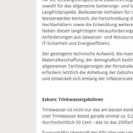
sowohl für das allgemeine Sanierungs- und 
Langfristprojekte. Bedeutende Vorhaben für
Wasserwerkes Kertzsch, die Fortschreibung 
Hochbehältern sowie die Entwicklung weiter
Neben diesen langfristigen Herausforderunge
Anforderungen aus Gewässer- und Ressourcens
IT-Sicherheit und Energieeffizienz.
Der gestiegene technische Aufwand, die ma
Materialbeschaffung, der demografisch bed
allgemeinen Tarifsteigerungen der Personalk
erfordern letztlich die Anhebung der Gebühr
und entwickelt sich entlang der Inflationsrate
Exkurs: Trinkwassergebühren
Trinkwasser ist nicht nur das am besten kontr
Liter Trinkwasser kostet gerade einmal ca. 0,
durchschnittlich 50 Cent – das ist das 250fac
Turnusmäßig überprüft der RZV aller vier Jah