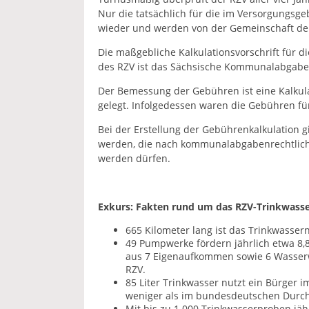
Nur die tatsächlich für die im Versorgungsg
wieder und werden von der Gemeinschaft der
Die maßgebliche Kalkulationsvorschrift für 
des RZV ist das Sächsische Kommunalabgabe
Der Bemessung der Gebühren ist eine Kalkula
gelegt. Infolgedessen waren die Gebühren für
Bei der Erstellung der Gebührenkalkulation g
werden, die nach kommunalabgabenrechtliche
werden dürfen.
Exkurs: Fakten rund um das RZV-Trinkwass
665 Kilometer lang ist das Trinkwasser
49 Pumpwerke fördern jährlich etwa 8,
aus 7 Eigenaufkommen sowie 6 Wasserw
RZV.
85 Liter Trinkwasser nutzt ein Bürger i
weniger als im bundesdeutschen Durchs
Mit bis zu 1.000 Trinkwasserproben jähr