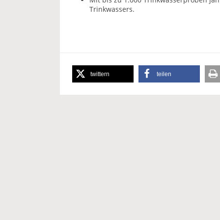
Trinkwassers.
twittern
teilen