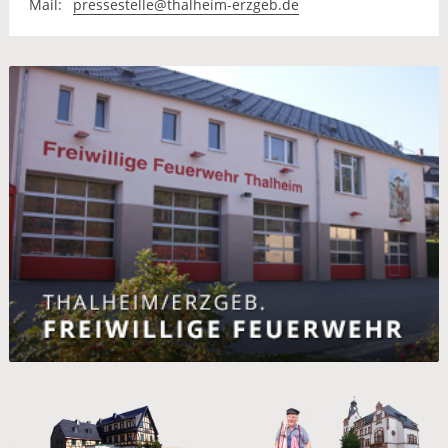
Mail:
pressestelle@thalheim-erzgeb.de