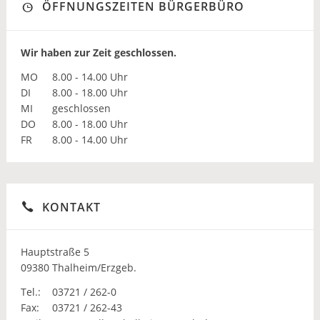
ÖFFNUNGSZEITEN BÜRGERBÜRO
Wir haben zur Zeit geschlossen.
MO
8.00 - 14.00 Uhr
DI
8.00 - 18.00 Uhr
MI
geschlossen
DO
8.00 - 18.00 Uhr
FR
8.00 - 14.00 Uhr
KONTAKT
Hauptstraße 5
09380 Thalheim/Erzgeb.
Tel.:
03721 / 262-0
Fax:
03721 / 262-43