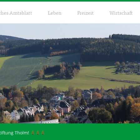
ches Amtsblatt
Leben
Freizeit
Wirtschaft
Stiftung Tholm!