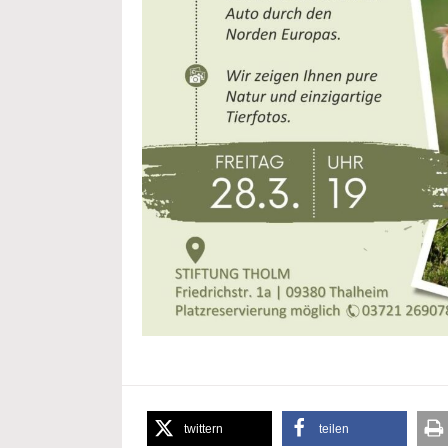
twittern
teilen