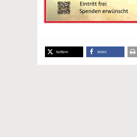
twittern
teilen