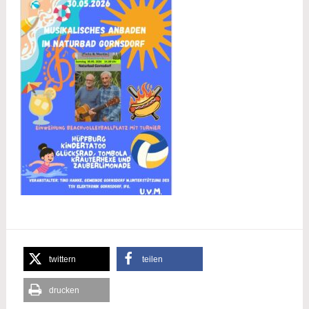
twittern
teilen
drucken