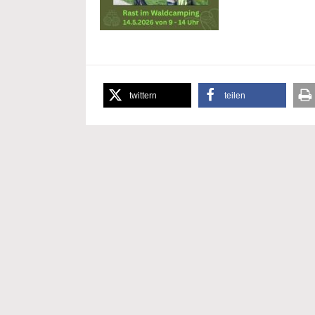
twittern
teilen