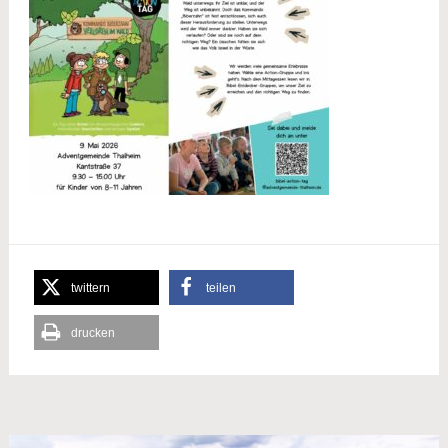
twittern
teilen
drucken