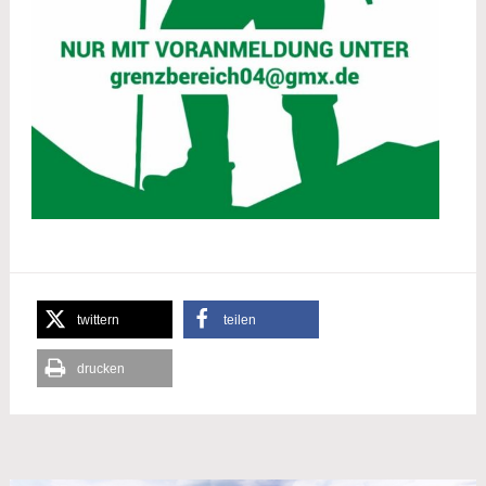
twittern
teilen
drucken