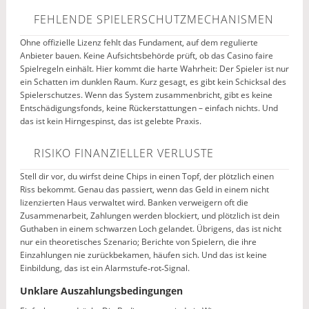
FEHLENDE SPIELERSCHUTZMECHANISMEN
Ohne offizielle Lizenz fehlt das Fundament, auf dem regulierte
Anbieter bauen. Keine Aufsichtsbehörde prüft, ob das Casino faire
Spielregeln einhält. Hier kommt die harte Wahrheit: Der Spieler ist nur
ein Schatten im dunklen Raum. Kurz gesagt, es gibt kein Schicksal des
Spielerschutzes. Wenn das System zusammenbricht, gibt es keine
Entschädigungsfonds, keine Rückerstattungen – einfach nichts. Und
das ist kein Hirngespinst, das ist gelebte Praxis.
RISIKO FINANZIELLER VERLUSTE
Stell dir vor, du wirfst deine Chips in einen Topf, der plötzlich einen
Riss bekommt. Genau das passiert, wenn das Geld in einem nicht
lizenzierten Haus verwaltet wird. Banken verweigern oft die
Zusammenarbeit, Zahlungen werden blockiert, und plötzlich ist dein
Guthaben in einem schwarzen Loch gelandet. Übrigens, das ist nicht
nur ein theoretisches Szenario; Berichte von Spielern, die ihre
Einzahlungen nie zurückbekamen, häufen sich. Und das ist keine
Einbildung, das ist ein Alarmstufe‑rot‑Signal.
Unklare Auszahlungsbedingungen