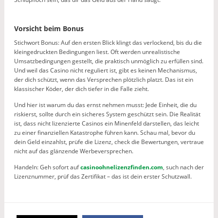
Vorsicht beim Bonus
Stichwort Bonus: Auf den ersten Blick klingt das verlockend, bis du die
kleingedruckten Bedingungen liest. Oft werden unrealistische
Umsatzbedingungen gestellt, die praktisch unmöglich zu erfüllen sind.
Und weil das Casino nicht reguliert ist, gibt es keinen Mechanismus,
der dich schützt, wenn das Versprechen plötzlich platzt. Das ist ein
klassischer Köder, der dich tiefer in die Falle zieht.
Und hier ist warum du das ernst nehmen musst: Jede Einheit, die du
riskierst, sollte durch ein sicheres System geschützt sein. Die Realität
ist, dass nicht lizenzierte Casinos ein Minenfeld darstellen, das leicht
zu einer finanziellen Katastrophe führen kann. Schau mal, bevor du
dein Geld einzahlst, prüfe die Lizenz, check die Bewertungen, vertraue
nicht auf das glänzende Werbeversprechen.
Handeln: Geh sofort auf
casinoohnelizenzfinden.com
, such nach der
Lizenznummer, prüf das Zertifikat – das ist dein erster Schutzwall.