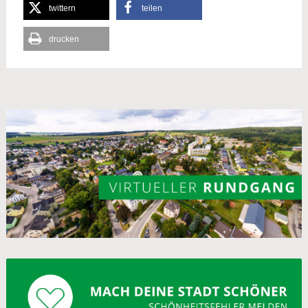
twittern
teilen
drucken