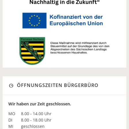
ÖFFNUNGSZEITEN BÜRGERBÜRO
Wir haben zur Zeit geschlossen.
MO
8.00 - 14.00 Uhr
DI
8.00 - 18.00 Uhr
MI
geschlossen