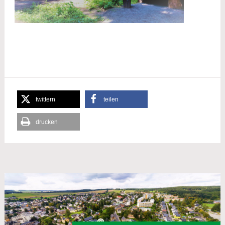
twittern
teilen
drucken