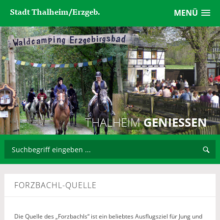
Stadt Thalheim/Erzgeb.
MENÜ
THALHEIM
GENIESSEN
FORZBACHL-QUELLE
Die Quelle des „Forzbachls“ ist ein beliebtes Ausflugsziel für Jung und