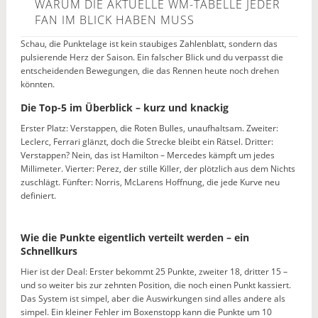
WARUM DIE AKTUELLE WM-TABELLE JEDER
FAN IM BLICK HABEN MUSS
Schau, die Punktelage ist kein staubiges Zahlenblatt, sondern das
pulsierende Herz der Saison. Ein falscher Blick und du verpasst die
entscheidenden Bewegungen, die das Rennen heute noch drehen
könnten.
Die Top-5 im Überblick – kurz und knackig
Erster Platz: Verstappen, die Roten Bulles, unaufhaltsam. Zweiter:
Leclerc, Ferrari glänzt, doch die Strecke bleibt ein Rätsel. Dritter:
Verstappen? Nein, das ist Hamilton – Mercedes kämpft um jedes
Millimeter. Vierter: Perez, der stille Killer, der plötzlich aus dem Nichts
zuschlägt. Fünfter: Norris, McLarens Hoffnung, die jede Kurve neu
definiert.
Wie die Punkte eigentlich verteilt werden – ein
Schnellkurs
Hier ist der Deal: Erster bekommt 25 Punkte, zweiter 18, dritter 15 –
und so weiter bis zur zehnten Position, die noch einen Punkt kassiert.
Das System ist simpel, aber die Auswirkungen sind alles andere als
simpel. Ein kleiner Fehler im Boxenstopp kann die Punkte um 10