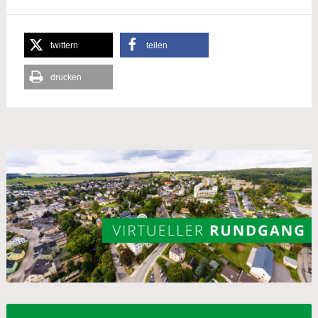
twittern
teilen
drucken