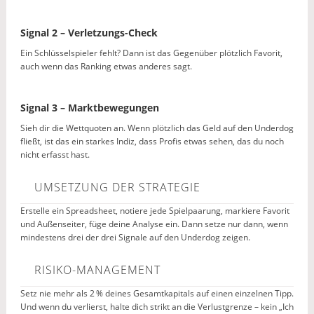
Signal 2 – Verletzungs-Check
Ein Schlüsselspieler fehlt? Dann ist das Gegenüber plötzlich Favorit,
auch wenn das Ranking etwas anderes sagt.
Signal 3 – Marktbewegungen
Sieh dir die Wettquoten an. Wenn plötzlich das Geld auf den Underdog
fließt, ist das ein starkes Indiz, dass Profis etwas sehen, das du noch
nicht erfasst hast.
UMSETZUNG DER STRATEGIE
Erstelle ein Spreadsheet, notiere jede Spielpaarung, markiere Favorit
und Außenseiter, füge deine Analyse ein. Dann setze nur dann, wenn
mindestens drei der drei Signale auf den Underdog zeigen.
RISIKO-MANAGEMENT
Setz nie mehr als 2 % deines Gesamtkapitals auf einen einzelnen Tipp.
Und wenn du verlierst, halte dich strikt an die Verlustgrenze – kein „Ich