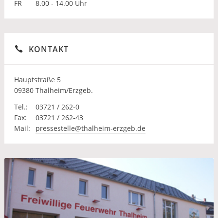
FR
8.00 - 14.00 Uhr
KONTAKT
Hauptstraße 5
09380 Thalheim/Erzgeb.
Tel.:
03721 / 262-0
Fax:
03721 / 262-43
Mail:
pressestelle@thalheim-erzgeb.de