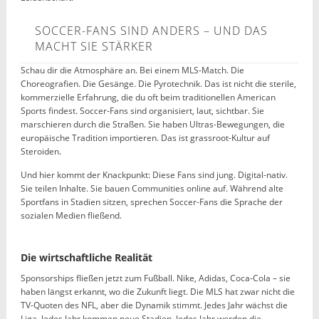
SOCCER-FANS SIND ANDERS – UND DAS
MACHT SIE STÄRKER
Schau dir die Atmosphäre an. Bei einem MLS-Match. Die
Choreografien. Die Gesänge. Die Pyrotechnik. Das ist nicht die sterile,
kommerzielle Erfahrung, die du oft beim traditionellen American
Sports findest. Soccer-Fans sind organisiert, laut, sichtbar. Sie
marschieren durch die Straßen. Sie haben Ultras-Bewegungen, die
europäische Tradition importieren. Das ist grassroot-Kultur auf
Steroiden.
Und hier kommt der Knackpunkt: Diese Fans sind jung. Digital-nativ.
Sie teilen Inhalte. Sie bauen Communities online auf. Während alte
Sportfans in Stadien sitzen, sprechen Soccer-Fans die Sprache der
sozialen Medien fließend.
Die wirtschaftliche Realität
Sponsorships fließen jetzt zum Fußball. Nike, Adidas, Coca-Cola – sie
haben längst erkannt, wo die Zukunft liegt. Die MLS hat zwar nicht die
TV-Quoten des NFL, aber die Dynamik stimmt. Jedes Jahr wächst die
Liga. Jedes Jahr kommen neue Stadien. Jedes Jahr werden die