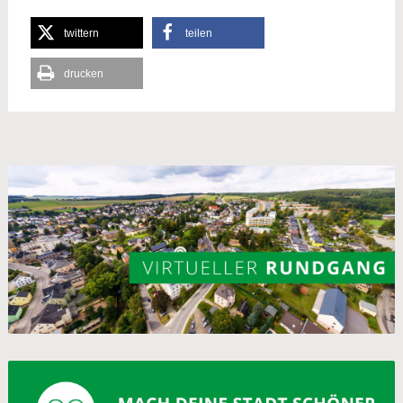
twittern
teilen
drucken