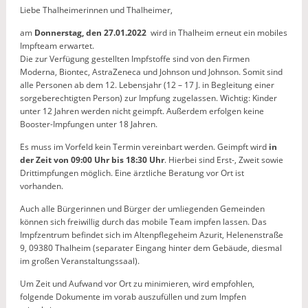
Liebe Thalheimerinnen und Thalheimer,
am
Donnerstag, den 27.01.2022
wird in Thalheim erneut ein mobiles
Impfteam erwartet.
Die zur Verfügung gestellten Impfstoffe sind von den Firmen
Moderna, Biontec, AstraZeneca und Johnson und Johnson. Somit sind
alle Personen ab dem 12. Lebensjahr (12 – 17 J. in Begleitung einer
sorgeberechtigten Person) zur Impfung zugelassen. Wichtig: Kinder
unter 12 Jahren werden nicht geimpft. Außerdem erfolgen keine
Booster-Impfungen unter 18 Jahren.
Es muss im Vorfeld kein Termin vereinbart werden. Geimpft wird
in
der Zeit von 09:00 Uhr bis 18:30 Uhr
. Hierbei sind Erst-, Zweit sowie
Drittimpfungen möglich. Eine ärztliche Beratung vor Ort ist
vorhanden.
Auch alle Bürgerinnen und Bürger der umliegenden Gemeinden
können sich freiwillig durch das mobile Team impfen lassen. Das
Impfzentrum befindet sich im Altenpflegeheim Azurit, Helenenstraße
9, 09380 Thalheim (separater Eingang hinter dem Gebäude, diesmal
im großen Veranstaltungssaal).
Um Zeit und Aufwand vor Ort zu minimieren, wird empfohlen,
folgende Dokumente im vorab auszufüllen und zum Impfen